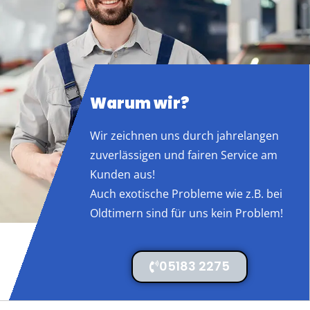
Warum wir?
Wir zeichnen uns durch jahrelangen
zuverlässigen und fairen Service am
Kunden aus!
Auch exotische Probleme wie z.B. bei
Oldtimern sind für uns kein Problem!
05183 2275